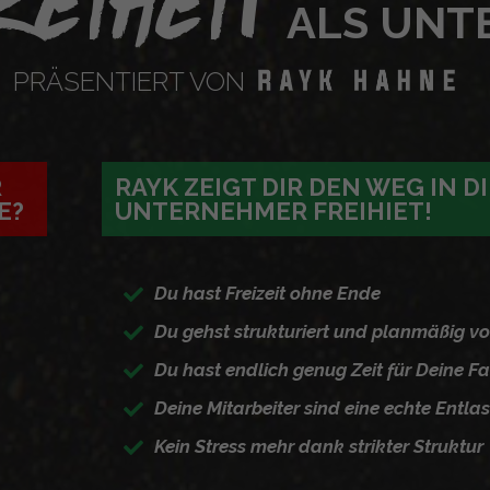
reiheit
ALS UNT
PRÄSENTIERT VON
A
RAYK ZEIGT DIR DEN WEG IN D
E?
UNTERNEHMER FREIHIET!
Du hast Freizeit ohne Ende
Du gehst strukturiert und planmäßig vo
Du hast endlich genug Zeit für Deine Fa
Deine Mitarbeiter sind eine echte Entla
Kein Stress mehr dank strikter Struktur