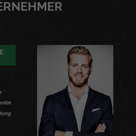
ERNEHMER
IE
r
milie
stung